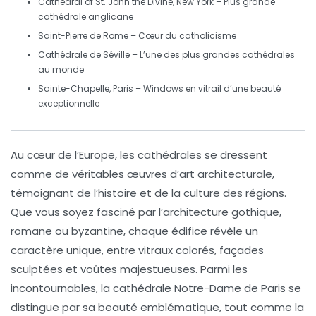
Cathedral of St. John the Divine
, New York – Plus grande
cathédrale anglicane
Saint-Pierre de Rome
– Cœur du catholicisme
Cathédrale de Séville
– L’une des plus grandes cathédrales
au monde
Sainte-Chapelle
, Paris – Windows en vitrail d’une beauté
exceptionnelle
Au cœur de l’
Europe
, les cathédrales se dressent
comme de véritables œuvres d’
art architecturale
,
témoignant de l’
histoire
et de la
culture
des régions.
Que vous soyez fasciné par l’
architecture gothique
,
romane
ou
byzantine
, chaque édifice révèle un
caractère unique, entre
vitraux
colorés, façades
sculptées et
voûtes majestueuses
. Parmi les
incontournables, la cathédrale
Notre-Dame de Paris
se
distingue par sa beauté emblématique, tout comme la