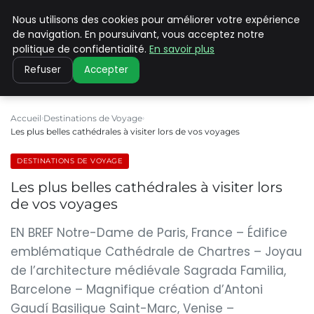
Nous utilisons des cookies pour améliorer votre expérience
PILAT PATRIMOINES
de navigation. En poursuivant, vous acceptez notre
politique de confidentialité.
En savoir plus
Refuser
Accepter
Accueil
Destinations de Voyage
Les plus belles cathédrales à visiter lors de vos voyages
DESTINATIONS DE VOYAGE
Les plus belles cathédrales à visiter lors
de vos voyages
EN BREF Notre-Dame de Paris, France – Édifice
emblématique Cathédrale de Chartres – Joyau
de l’architecture médiévale Sagrada Familia,
Barcelone – Magnifique création d’Antoni
Gaudí Basilique Saint-Marc, Venise –