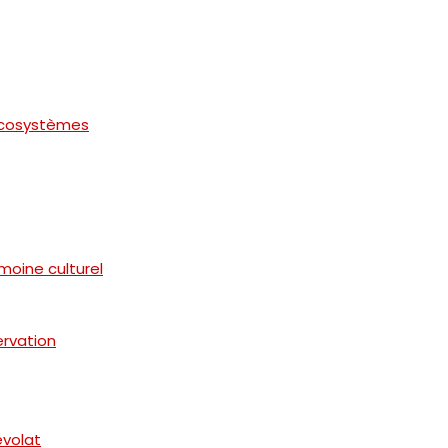
 écosystèmes
moine culturel
rvation
volat