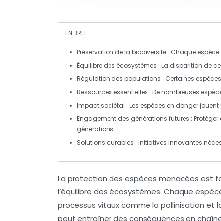
EN BREF
Préservation de la biodiversité
: Chaque espèce co
Équilibre des écosystèmes
: La disparition de c
Régulation des populations
: Certaines espèces
Ressources essentielles
: De nombreuses espèce
Impact sociétal
: Les espèces en danger jouent
Engagement des générations futures
: Protéger
générations.
Solutions durables
: Initiatives innovantes néc
La protection des
espèces menacées
est f
l’équilibre des
écosystèmes
. Chaque espèce 
processus vitaux comme la
pollinisation
et l
peut entraîner des
conséquences en chaîn