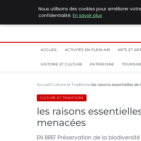
5 août 2026
Nous utilisons des cookies pour améliorer votr
confidentialité.
En savoir plus
ACCUEIL
ACTIVITÉS EN PLEIN AIR
ARTS ET AR
HISTOIRE ET CULTURE
PATRIMOINE
TOURISME
Accueil
Culture et Traditions
les raisons essentielles de
CULTURE ET TRADITIONS
les raisons essentiell
menacées
EN BREF Préservation de la biodiversité