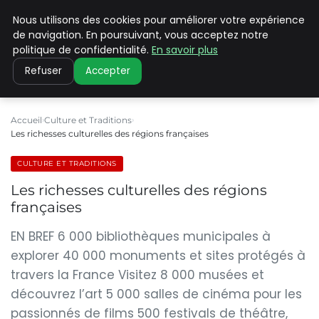
Nous utilisons des cookies pour améliorer votre expérience
PILAT PATRIMOINES
de navigation. En poursuivant, vous acceptez notre
politique de confidentialité.
En savoir plus
Refuser
Accepter
Accueil
Culture et Traditions
Les richesses culturelles des régions françaises
CULTURE ET TRADITIONS
Les richesses culturelles des régions
françaises
EN BREF 6 000 bibliothèques municipales à
explorer 40 000 monuments et sites protégés à
travers la France Visitez 8 000 musées et
découvrez l’art 5 000 salles de cinéma pour les
passionnés de films 500 festivals de théâtre,