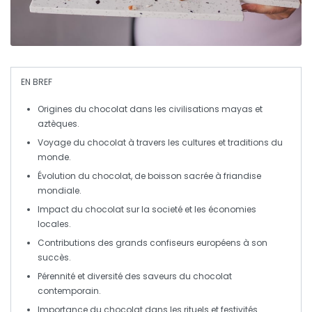
EN BREF
Origines
du chocolat dans les civilisations mayas et
aztèques.
Voyage du chocolat à travers les
cultures
et
traditions
du
monde.
Évolution du chocolat, de
boisson sacrée
à
friandise
mondiale.
Impact du chocolat sur la
societé
et les
économies
locales.
Contributions des grands
confiseurs
européens à son
succès.
Pérennité et
diversité
des saveurs du chocolat
contemporain.
Importance du chocolat dans les
rituels
et
festivités
.