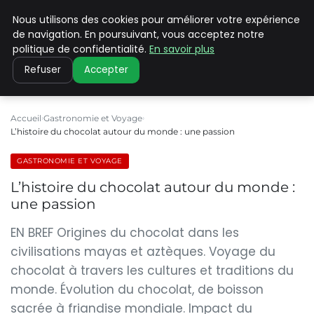
Nous utilisons des cookies pour améliorer votre expérience
PILAT PATRIMOINES
de navigation. En poursuivant, vous acceptez notre
politique de confidentialité.
En savoir plus
Refuser
Accepter
Accueil
Gastronomie et Voyage
L’histoire du chocolat autour du monde : une passion
GASTRONOMIE ET VOYAGE
L’histoire du chocolat autour du monde :
une passion
EN BREF Origines du chocolat dans les
civilisations mayas et aztèques. Voyage du
chocolat à travers les cultures et traditions du
monde. Évolution du chocolat, de boisson
sacrée à friandise mondiale. Impact du