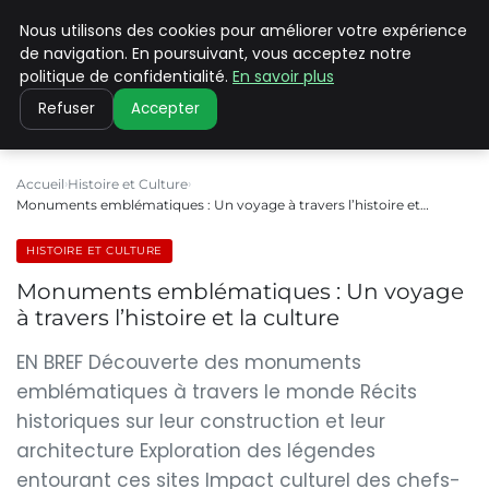
Nous utilisons des cookies pour améliorer votre expérience
PILAT PATRIMOINES
de navigation. En poursuivant, vous acceptez notre
politique de confidentialité.
En savoir plus
Refuser
Accepter
Accueil
Histoire et Culture
Monuments emblématiques : Un voyage à travers l’histoire et…
HISTOIRE ET CULTURE
Monuments emblématiques : Un voyage
à travers l’histoire et la culture
EN BREF Découverte des monuments
emblématiques à travers le monde Récits
historiques sur leur construction et leur
architecture Exploration des légendes
entourant ces sites Impact culturel des chefs-