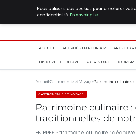
5 août 2026
Nous utilisons des cookies pour améliorer votr
confidentialité.
En savoir plus
ACCUEIL
ACTIVITÉS EN PLEIN AIR
ARTS ET AR
HISTOIRE ET CULTURE
PATRIMOINE
TOURISME
Accueil
Gastronomie et Voyage
Patrimoine culinaire : 
GASTRONOMIE ET VOYAGE
Patrimoine culinaire :
traditionnelles de not
EN BREF Patrimoine culinaire : découve