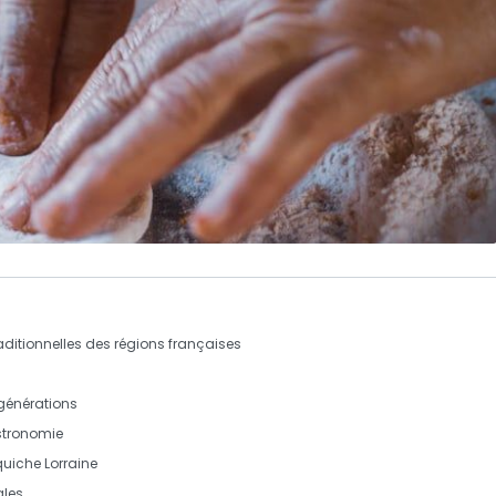
aditionnelles des régions françaises
générations
stronomie
quiche Lorraine
ales