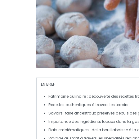
EN BREF
Patrimoine culinaire
: découverte des recettes tr
Recettes
authentiques
à travers les terroirs
Savoirs-faire
ancestraux
préservés depuis des 
Importance des
ingrédients locaux
dans la ga
Plats emblématiques : de la
bouillabaisse
à la
Voyage gustatif à travers les
spécialités région