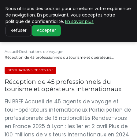
Nous utilisons des cookies pour améliorer votre expérience
PILAT PATRIMOINES
de navigation. En poursuivant, vous acceptez notre
politique de confidentialité.
En savoir plus
Refuser
Accepter
Accueil
Destinations de Voyage
Réception de 45 professionnels du tourisme et opérateurs…
DESTINATIONS DE VOYAGE
Réception de 45 professionnels du
tourisme et opérateurs internationaux
EN BREF Accueil de 45 agents de voyage et
tour-opérateurs internationaux Participation de
professionnels de 15 nationalités Rendez-vous
en France 2025 à Lyon : les 1er et 2 avril Plus de
100 millions de visiteurs internationaux en 2024