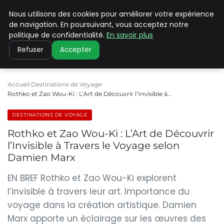
Nous utilisons des cookies pour améliorer votre expérience
PILAT PATRIMOINES
de navigation. En poursuivant, vous acceptez notre
politique de confidentialité.
En savoir plus
Refuser
Accepter
Accueil
Destinations de Voyage
Rothko et Zao Wou-Ki : L’Art de Découvrir l’Invisible à…
DESTINATIONS DE VOYAGE
Rothko et Zao Wou-Ki : L’Art de Découvrir
l’Invisible à Travers le Voyage selon
Damien Marx
EN BREF Rothko et Zao Wou-Ki explorent
l’invisible à travers leur art. Importance du
voyage dans la création artistique. Damien
Marx apporte un éclairage sur les œuvres des