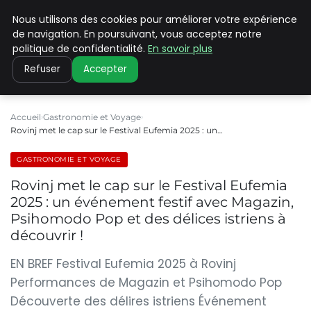
Nous utilisons des cookies pour améliorer votre expérience
PILAT PATRIMOINES
de navigation. En poursuivant, vous acceptez notre
politique de confidentialité.
En savoir plus
Refuser
Accepter
Accueil
Gastronomie et Voyage
Rovinj met le cap sur le Festival Eufemia 2025 : un…
GASTRONOMIE ET VOYAGE
Rovinj met le cap sur le Festival Eufemia
2025 : un événement festif avec Magazin,
Psihomodo Pop et des délices istriens à
découvrir !
EN BREF Festival Eufemia 2025 à Rovinj
Performances de Magazin et Psihomodo Pop
Découverte des délires istriens Événement