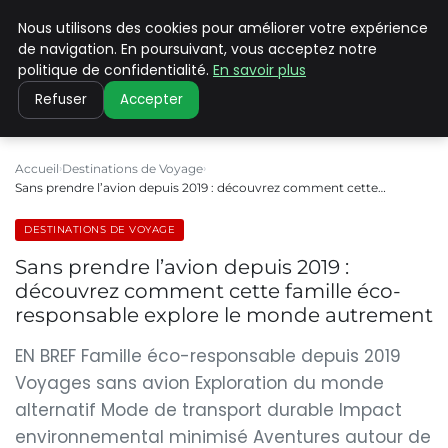
Nous utilisons des cookies pour améliorer votre expérience
PILAT PATRIMOINES
de navigation. En poursuivant, vous acceptez notre
politique de confidentialité.
En savoir plus
Refuser
Accepter
Accueil
Destinations de Voyage
Sans prendre l’avion depuis 2019 : découvrez comment cette…
DESTINATIONS DE VOYAGE
Sans prendre l’avion depuis 2019 :
découvrez comment cette famille éco-
responsable explore le monde autrement
EN BREF Famille éco-responsable depuis 2019
Voyages sans avion Exploration du monde
alternatif Mode de transport durable Impact
environnemental minimisé Aventures autour de