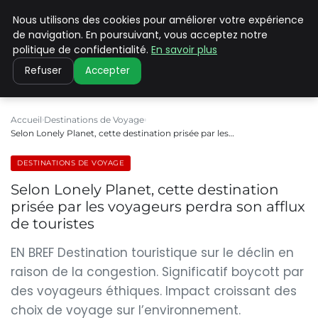
Nous utilisons des cookies pour améliorer votre expérience
PILAT PATRIMOINES
de navigation. En poursuivant, vous acceptez notre
politique de confidentialité.
En savoir plus
Refuser
Accepter
Accueil
Destinations de Voyage
Selon Lonely Planet, cette destination prisée par les…
DESTINATIONS DE VOYAGE
Selon Lonely Planet, cette destination
prisée par les voyageurs perdra son afflux
de touristes
EN BREF Destination touristique sur le déclin en
raison de la congestion. Significatif boycott par
des voyageurs éthiques. Impact croissant des
choix de voyage sur l’environnement.