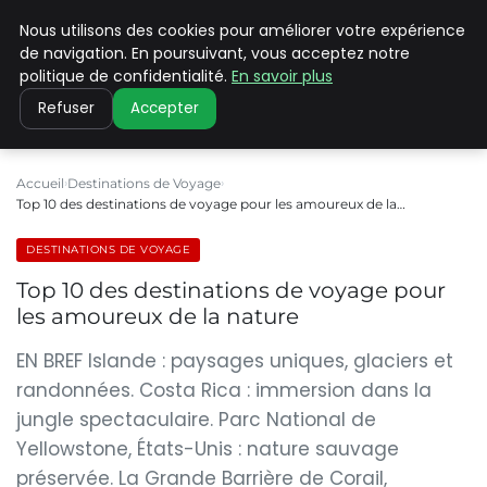
Nous utilisons des cookies pour améliorer votre expérience
PILAT PATRIMOINES
de navigation. En poursuivant, vous acceptez notre
politique de confidentialité.
En savoir plus
Refuser
Accepter
Accueil
Destinations de Voyage
Top 10 des destinations de voyage pour les amoureux de la…
DESTINATIONS DE VOYAGE
Top 10 des destinations de voyage pour
les amoureux de la nature
EN BREF Islande : paysages uniques, glaciers et
randonnées. Costa Rica : immersion dans la
jungle spectaculaire. Parc National de
Yellowstone, États-Unis : nature sauvage
préservée. La Grande Barrière de Corail,