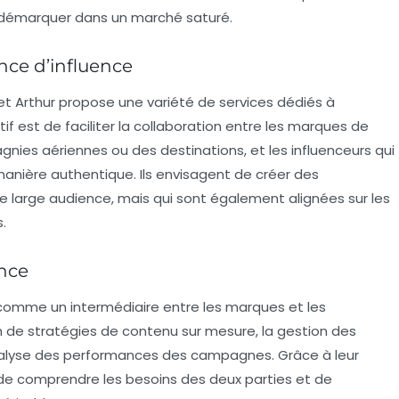
e démarquer dans un marché saturé.
nce d’influence
et Arthur propose une variété de services dédiés à
ctif est de faciliter la collaboration entre les marques de
nies aériennes ou des destinations, et les influenceurs qui
nière authentique. Ils envisagent de créer des
large audience, mais qui sont également alignées sur les
.
ence
ne comme un
intermédiaire
entre les marques et les
on de stratégies de contenu sur mesure, la gestion des
l’analyse des performances des campagnes. Grâce à leur
e de comprendre les besoins des deux parties et de