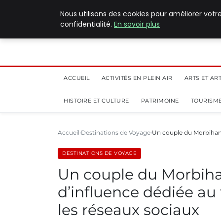
5 août 2026
Nous utilisons des cookies pour améliorer votr
confidentialité.
En savoir plus
ACCUEIL
ACTIVITÉS EN PLEIN AIR
ARTS ET AR
HISTOIRE ET CULTURE
PATRIMOINE
TOURISME
Accueil
Destinations de Voyage
Un couple du Morbihan
DESTINATIONS DE VOYAGE
Un couple du Morbih
d’influence dédiée au
les réseaux sociaux