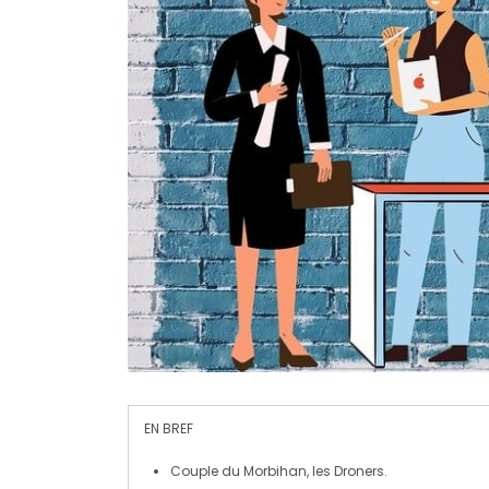
EN BREF
Couple du
Morbihan
, les
Droners
.