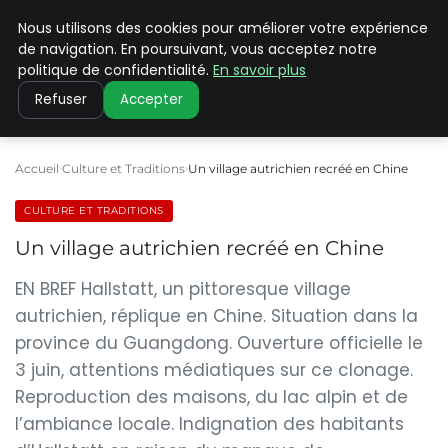
Nous utilisons des cookies pour améliorer votre expérience
PILAT PATRIMOINES
de navigation. En poursuivant, vous acceptez notre
politique de confidentialité.
En savoir plus
Refuser
Accepter
Accueil
Culture et Traditions
Un village autrichien recréé en Chine
CULTURE ET TRADITIONS
Un village autrichien recréé en Chine
EN BREF Hallstatt, un pittoresque village
autrichien, réplique en Chine. Situation dans la
province du Guangdong. Ouverture officielle le
3 juin, attentions médiatiques sur ce clonage.
Reproduction des maisons, du lac alpin et de
l’ambiance locale. Indignation des habitants