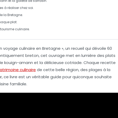
mann
et la
galette de sarrasin
.
s à réaliser chez soi.
de la
Bretagne
.
chaque plat.
tourisme culinaire
.
 voyage culinaire en Bretagne », un recueil qui dévoile
60
ntiquement breton, cet ouvrage met en lumière des plats
 le
kouign-amann
et la délicieuse
cotriade
. Chaque recette
atrimoine culinaire
de cette belle région, des plages à la
 ce livre est un véritable guide pour quiconque souhaite
sine familiale.