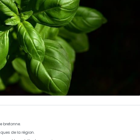
ne bretonne
.
iques de la région.