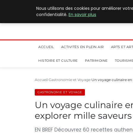
5 août 2026
Nous utilisons des cookies pour améliorer votr
confidentialité.
En savoir plus
ACCUEIL
ACTIVITÉS EN PLEIN AIR
ARTS ET AR
HISTOIRE ET CULTURE
PATRIMOINE
TOURISME
Accueil
Gastronomie et Voyage
Un voyage culinaire en 
GASTRONOMIE ET VOYAGE
Un voyage culinaire e
explorer mille saveurs
EN BREF Découvrez 60 recettes authent