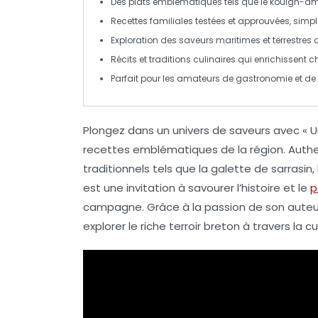
Des plats emblématiques tels que le
kouign-a
Recettes familiales testées et approuvées, simple
Exploration des saveurs maritimes et terrestres 
Récits et traditions culinaires qui enrichissent 
Parfait pour les amateurs de
gastronomie
et de
Plongez dans un univers de
saveurs
avec « Un
recettes
emblématiques de la région. Authe
traditionnels tels que la
galette de sarrasin
,
est une invitation à savourer l’histoire et le
p
campagne. Grâce à la passion de son auteur,
explorer le riche
terroir breton
à travers la cui