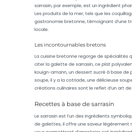
sarrasin
, par exemple, est un ingrédient ph
Les produits de la mer, tels que
les coquilla
gastronomie bretonne, témoignant d’une tr
locale.
Les incontournables bretons
La cuisine bretonne regorge de spécialités q
citer la
galette de sarrasin
, ce plat polyvale
kouign-amann
, un dessert sucré à base de 
soupe, il y a la
cotriade
, une délicieuse sou
créations culinaires sont le reflet d’un art de
Recettes à base de sarrasin
Le sarrasin est l’un des ingrédients symboliq
de
galettes
, il offre une saveur légèrement
vous permettront d’apprécier cet ingrédient