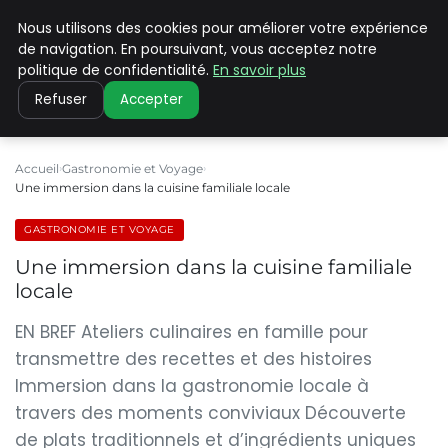
Nous utilisons des cookies pour améliorer votre expérience
PILAT PATRIMOINES
de navigation. En poursuivant, vous acceptez notre
politique de confidentialité.
En savoir plus
Refuser
Accepter
Accueil
Gastronomie et Voyage
Une immersion dans la cuisine familiale locale
GASTRONOMIE ET VOYAGE
Une immersion dans la cuisine familiale
locale
EN BREF Ateliers culinaires en famille pour
transmettre des recettes et des histoires
Immersion dans la gastronomie locale à
travers des moments conviviaux Découverte
de plats traditionnels et d’ingrédients uniques