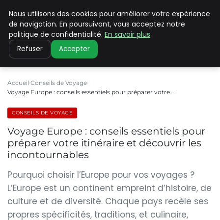
Nous utilisons des cookies pour améliorer votre expérience
PILAT PATRIMOINES
de navigation. En poursuivant, vous acceptez notre
politique de confidentialité.
En savoir plus
Refuser
Accepter
Accueil
Conseils de Voyage
Voyage Europe : conseils essentiels pour préparer votre…
CONSEILS DE VOYAGE
Voyage Europe : conseils essentiels pour
préparer votre itinéraire et découvrir les
incontournables
Pourquoi choisir l’Europe pour vos voyages ?
L’Europe est un continent empreint d’histoire, de
culture et de diversité. Chaque pays recèle ses
propres spécificités, traditions, et culinaire,