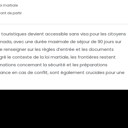
i martiale.
ant de partir.
 touristiques devient accessible sans visa pour les citoyens
Canada, avec une
durée maximale de séjour
de
90 jours
sur
 se renseigner sur les
règles d’entrée
et les
documents
lgré le contexte de la
loi martiale
, les frontières restent
ormations concernant la
sécurité
et les
préparations
rance
en cas de conflit, sont également cruciales pour une