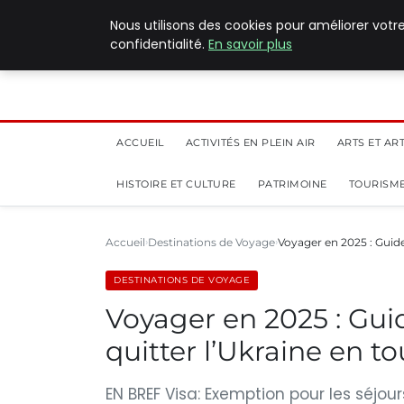
5 août 2026
Nous utilisons des cookies pour améliorer votr
confidentialité.
En savoir plus
ACCUEIL
ACTIVITÉS EN PLEIN AIR
ARTS ET AR
HISTOIRE ET CULTURE
PATRIMOINE
TOURISME
Accueil
Destinations de Voyage
Voyager en 2025 : Guide
DESTINATIONS DE VOYAGE
Voyager en 2025 : Gui
quitter l’Ukraine en t
EN BREF Visa: Exemption pour les séjour