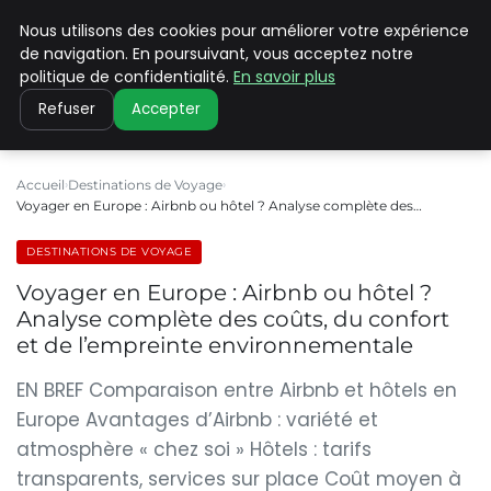
Nous utilisons des cookies pour améliorer votre expérience
PILAT PATRIMOINES
de navigation. En poursuivant, vous acceptez notre
politique de confidentialité.
En savoir plus
Refuser
Accepter
Accueil
Destinations de Voyage
Voyager en Europe : Airbnb ou hôtel ? Analyse complète des…
DESTINATIONS DE VOYAGE
Voyager en Europe : Airbnb ou hôtel ?
Analyse complète des coûts, du confort
et de l’empreinte environnementale
EN BREF Comparaison entre Airbnb et hôtels en
Europe Avantages d’Airbnb : variété et
atmosphère « chez soi » Hôtels : tarifs
transparents, services sur place Coût moyen à