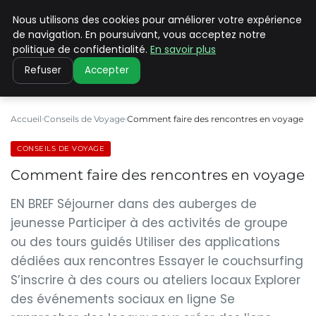
Nous utilisons des cookies pour améliorer votre expérience
PILAT PATRIMOINES
de navigation. En poursuivant, vous acceptez notre
politique de confidentialité.
En savoir plus
Refuser
Accepter
Accueil
Conseils de Voyage
Comment faire des rencontres en voyage
CONSEILS DE VOYAGE
Comment faire des rencontres en voyage
EN BREF Séjourner dans des auberges de
jeunesse Participer à des activités de groupe
ou des tours guidés Utiliser des applications
dédiées aux rencontres Essayer le couchsurfing
S’inscrire à des cours ou ateliers locaux Explorer
des événements sociaux en ligne Se