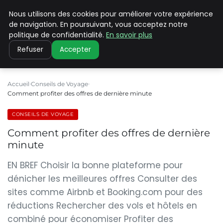
Nous utilisons des cookies pour améliorer votre expérience
PILAT PATRIMOINES
de navigation. En poursuivant, vous acceptez notre
politique de confidentialité.
En savoir plus
Refuser
Accepter
Accueil
Conseils de Voyage
Comment profiter des offres de dernière minute
CONSEILS DE VOYAGE
Comment profiter des offres de dernière
minute
EN BREF Choisir la bonne plateforme pour
dénicher les meilleures offres Consulter des
sites comme Airbnb et Booking.com pour des
réductions Rechercher des vols et hôtels en
combiné pour économiser Profiter des