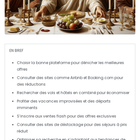
EN BREF
Choisir la bonne plateforme
pour dénicher les meilleures
offres
Consulter des sites comme
Airbnb
et
Booking.com
pour
des
réductions
Rechercher des
vols et hôtels
en combiné pour économiser
Profiter des
vacances improvisées
et des départs
imminents
S’inscrire aux
ventes flash
pour des offres exclusives
Consulter des sites de
déstockage
pour des séjours à prix
réduit
Optimiser sa recherche en s’adaptant aux
tendances
de