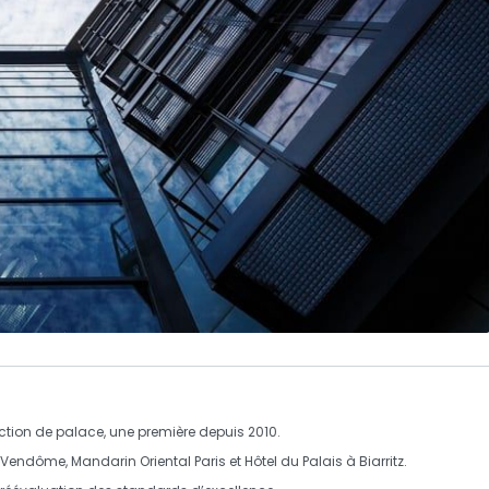
nction de palace
, une première depuis 2010.
is-Vendôme
,
Mandarin Oriental Paris
et
Hôtel du Palais à Biarritz
.