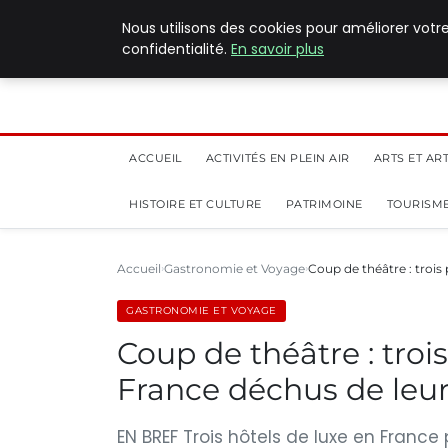
5 août 2026
Nous utilisons des cookies pour améliorer votr
confidentialité.
En savoir plus
ACCUEIL
ACTIVITÉS EN PLEIN AIR
ARTS ET AR
HISTOIRE ET CULTURE
PATRIMOINE
TOURISME
Accueil
Gastronomie et Voyage
Coup de théâtre : trois 
GASTRONOMIE ET VOYAGE
Coup de théâtre : troi
France déchus de leur 
EN BREF Trois hôtels de luxe en France