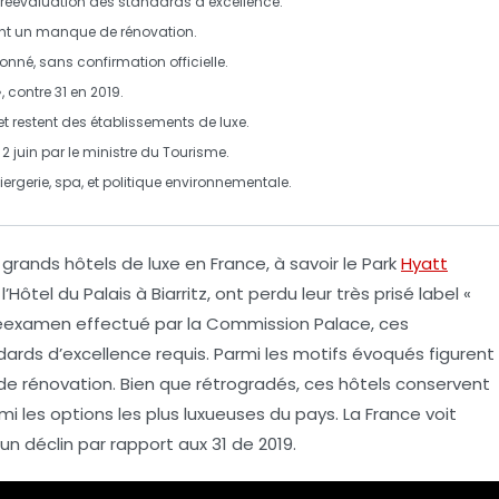
réévaluation des standards d’excellence.
nt un
manque de rénovation
.
né, sans confirmation officielle.
»
, contre 31 en 2019.
et restent des établissements de luxe.
 juin par le ministre du Tourisme.
ergerie
,
spa
, et politique
environnementale
.
us grands
hôtels de luxe
en France, à savoir le
Park
Hyatt
l’
Hôtel du Palais
à Biarritz, ont perdu leur très prisé label «
n réexamen effectué par la
Commission Palace
, ces
dards d’excellence
requis. Parmi les motifs évoqués figurent
 de
rénovation
. Bien que rétrogradés, ces hôtels conservent
mi les options les plus
luxueuses
du pays. La France voit
un déclin par rapport aux 31 de 2019.