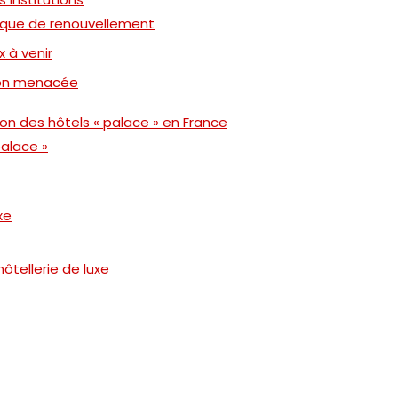
nque de renouvellement
x à venir
ition menacée
on des hôtels « palace » en France
palace »
xe
ôtellerie de luxe