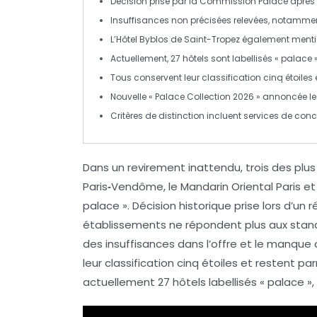
Décision prise par la
Commission Palace
après 
Insuffisances non précisées relevées, notamme
L’Hôtel Byblos de
Saint-Tropez
également mention
Actuellement, 27 hôtels sont labellisés
« palace 
Tous conservent leur
classification cinq étoiles
Nouvelle
« Palace Collection 2026 »
annoncée le 2
Critères de distinction incluent services de
conci
Dans un
revirement inattendu
, trois des pl
Paris‑Vendôme
, le
Mandarin Oriental Paris
et 
palace ». Décision historique prise lors d’u
établissements ne répondent plus aux
stan
des
insuffisances
dans l’offre et le manque
leur
classification cinq étoiles
et restent par
actuellement 27 hôtels labellisés « palace », 