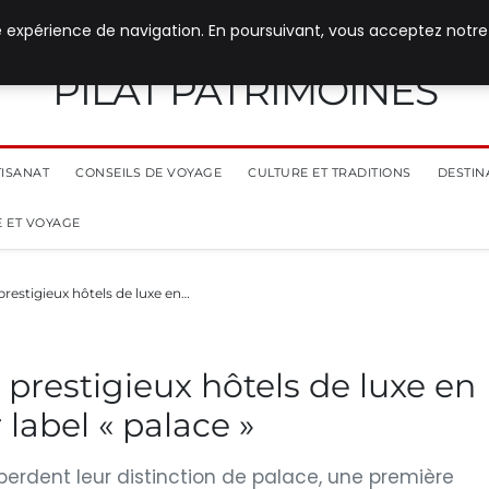
e expérience de navigation. En poursuivant, vous acceptez notre
PILAT PATRIMOINES
TISANAT
CONSEILS DE VOYAGE
CULTURE ET TRADITIONS
DESTIN
 ET VOYAGE
prestigieux hôtels de luxe en…
s prestigieux hôtels de luxe en
label « palace »
 perdent leur distinction de palace, une première