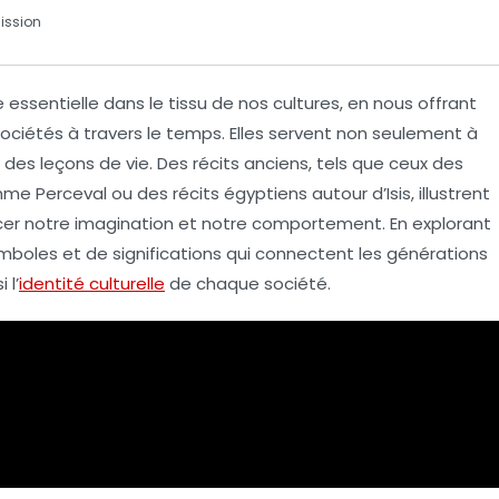
ission
essentielle dans le tissu de nos
cultures
, en nous offrant
sociétés à travers le temps. Elles servent non seulement à
 des leçons de vie. Des récits anciens, tels que ceux des
omme
Perceval
ou des récits égyptiens autour d’
Isis
, illustrent
cer notre
imagination
et notre
comportement
. En explorant
boles et de significations qui connectent les générations
 l’
identité culturelle
de chaque société.