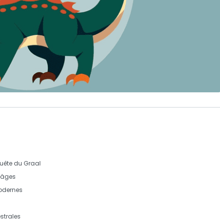
quête du Graal
s âges
odernes
strales