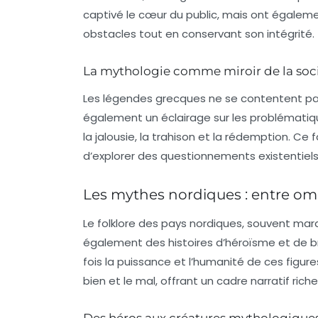
captivé le cœur du public, mais ont égalem
obstacles tout en conservant son intégrité.
La mythologie comme miroir de la soc
Les légendes grecques ne se contentent pas
également un éclairage sur les problématiq
la
jalousie
, la
trahison
et la
rédemption
. Ce 
d’explorer des questionnements existentiels 
Les mythes nordiques : entre om
Le folklore des pays nordiques, souvent ma
également des histoires d’héroïsme et de br
fois la puissance et l’humanité de ces figure
bien
et le
mal
, offrant un cadre narratif ri
Des héros aux créatures mythologique