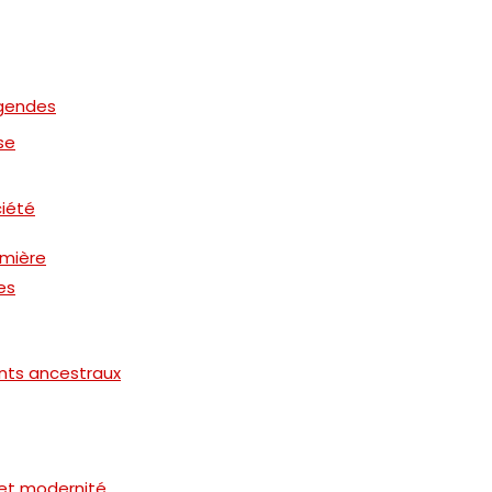
égendes
se
ciété
umière
es
nts ancestraux
 et modernité