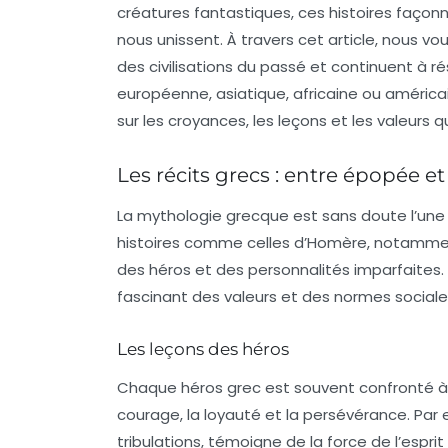
créatures fantastiques, ces histoires faço
nous unissent. À travers cet article, nous vo
des civilisations du passé et continuent à ré
européenne
,
asiatique
,
africaine
ou
américa
sur les croyances, les leçons et les valeurs
Les récits grecs : entre épopée e
La
mythologie grecque
est sans doute l’une 
histoires comme celles d’Homère, notamm
des héros et des personnalités imparfaites.
fascinant des
valeurs
et des normes sociale
Les leçons des héros
Chaque héros grec est souvent confronté à des
courage
, la
loyauté
et la
persévérance
. Par
tribulations, témoigne de la force de l’espri