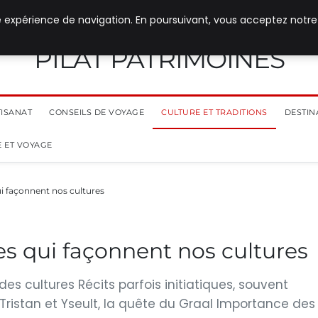
e expérience de navigation. En poursuivant, vous acceptez notre
PILAT PATRIMOINES
TISANAT
CONSEILS DE VOYAGE
CULTURE ET TRADITIONS
DESTIN
 ET VOYAGE
i façonnent nos cultures
s qui façonnent nos cultures
s cultures Récits parfois initiatiques, souvent
Tristan et Yseult, la quête du Graal Importance des