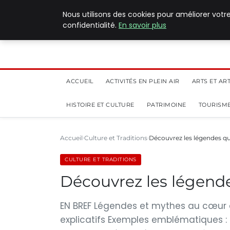
5 août 2026
Nous utilisons des cookies pour améliorer votr
confidentialité.
En savoir plus
ACCUEIL
ACTIVITÉS EN PLEIN AIR
ARTS ET AR
HISTOIRE ET CULTURE
PATRIMOINE
TOURISME
Accueil
Culture et Traditions
Découvrez les légendes qu
CULTURE ET TRADITIONS
Découvrez les légende
EN BREF Légendes et mythes au cœur de
explicatifs Exemples emblématiques : 