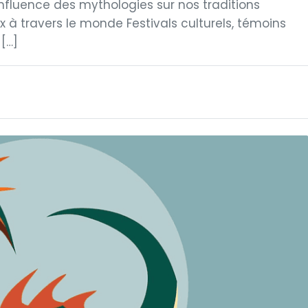
Influence des mythologies sur nos traditions
 à travers le monde Festivals culturels, témoins
[…]