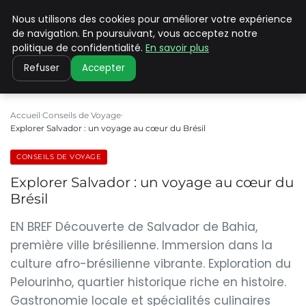
Nous utilisons des cookies pour améliorer votre expérience
PILAT PATRIMOINES
de navigation. En poursuivant, vous acceptez notre
politique de confidentialité.
En savoir plus
Refuser
Accepter
Accueil
Conseils de Voyage
Explorer Salvador : un voyage au cœur du Brésil
CONSEILS DE VOYAGE
Explorer Salvador : un voyage au cœur du
Brésil
EN BREF Découverte de Salvador de Bahia,
première ville brésilienne. Immersion dans la
culture afro-brésilienne vibrante. Exploration du
Pelourinho, quartier historique riche en histoire.
Gastronomie locale et spécialités culinaires