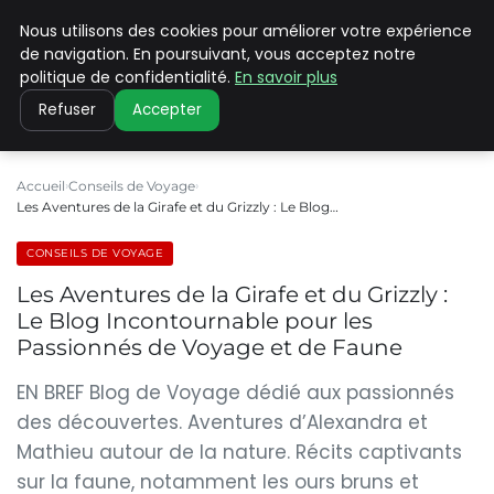
Nous utilisons des cookies pour améliorer votre expérience
PILAT PATRIMOINES
de navigation. En poursuivant, vous acceptez notre
politique de confidentialité.
En savoir plus
Refuser
Accepter
Accueil
Conseils de Voyage
Les Aventures de la Girafe et du Grizzly : Le Blog…
CONSEILS DE VOYAGE
Les Aventures de la Girafe et du Grizzly :
Le Blog Incontournable pour les
Passionnés de Voyage et de Faune
EN BREF Blog de Voyage dédié aux passionnés
des découvertes. Aventures d’Alexandra et
Mathieu autour de la nature. Récits captivants
sur la faune, notamment les ours bruns et