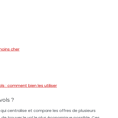
moins cher
s : comment bien les utiliser
vols ?
 qui centralise et compare les offres de plusieurs
de trouver le vol le plus économique possible. Ces