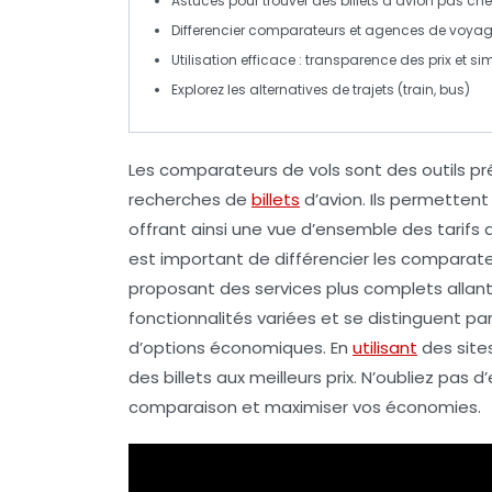
Astuces
pour trouver des billets d’avion pas che
Differencier
comparateurs
et agences de voya
Utilisation
efficace : transparence des prix et sim
Explorez les
alternatives
de trajets (train, bus)
Les
comparateurs de vols
sont des outils p
recherches de
billets
d’avion. Ils permettent
offrant ainsi une vue d’ensemble des tarifs di
est important de différencier les
comparateu
proposant des services plus complets allant
fonctionnalités variées et se distinguent par l
d’
options économiques
. En
utilisant
des site
des billets aux meilleurs prix. N’oubliez pas d’
comparaison et maximiser vos économies.