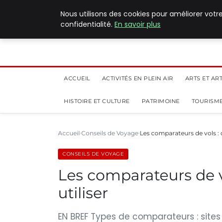
5 août 2026
Nous utilisons des cookies pour améliorer votr
confidentialité.
En savoir plus
ACCUEIL
ACTIVITÉS EN PLEIN AIR
ARTS ET AR
HISTOIRE ET CULTURE
PATRIMOINE
TOURISME
Accueil
Conseils de Voyage
Les comparateurs de vols : 
CONSEILS DE VOYAGE
Les comparateurs de v
utiliser
EN BREF Types de comparateurs : sites