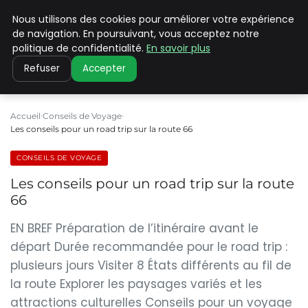
Nous utilisons des cookies pour améliorer votre expérience
PILAT PATRIMOINES
de navigation. En poursuivant, vous acceptez notre
politique de confidentialité.
En savoir plus
Refuser
Accepter
Accueil
Conseils de Voyage
Les conseils pour un road trip sur la route 66
CONSEILS DE VOYAGE
Les conseils pour un road trip sur la route
66
EN BREF Préparation de l’itinéraire avant le
départ Durée recommandée pour le road trip :
plusieurs jours Visiter 8 États différents au fil de
la route Explorer les paysages variés et les
attractions culturelles Conseils pour un voyage