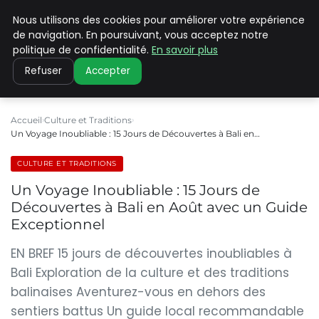
Nous utilisons des cookies pour améliorer votre expérience
PILAT PATRIMOINES
de navigation. En poursuivant, vous acceptez notre
politique de confidentialité.
En savoir plus
Refuser
Accepter
Accueil
Culture et Traditions
Un Voyage Inoubliable : 15 Jours de Découvertes à Bali en…
CULTURE ET TRADITIONS
Un Voyage Inoubliable : 15 Jours de
Découvertes à Bali en Août avec un Guide
Exceptionnel
EN BREF 15 jours de découvertes inoubliables à
Bali Exploration de la culture et des traditions
balinaises Aventurez-vous en dehors des
sentiers battus Un guide local recommandable