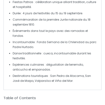
Fiestas Patrias
: célébration unique alliant tradition, culture
et hospitalité.
Durée :
4 jours
de festivités du
15 au 19 septembre
.
Commémoration de la
première Junte nationale
du
18
septembre 1810
.
Événements dans tout le pays avec des
ramadas
et
fondas
.
Incontournable :
Fonda Semana de la Chilenidad
au parc
Padre Hurtado.
Danse traditionnelle :
cueca
, incontournable durant les
festivités.
Expériences culinaires : dégustation de
terremoto
,
anticucho
et
empanadas
.
Destinations touristiques :
San Pedro de Atacama
,
San
José de Maipo
,
Valparaíso
et
Viña del Mar
.
Table of Contents