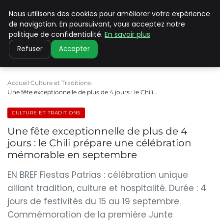
Nous utilisons des cookies pour améliorer votre expérience
PILAT PATRIMOINES
de navigation. En poursuivant, vous acceptez notre
politique de confidentialité.
En savoir plus
Refuser
Accepter
Accueil
Culture et Traditions
Une fête exceptionnelle de plus de 4 jours : le Chili…
CULTURE ET TRADITIONS
Une fête exceptionnelle de plus de 4
jours : le Chili prépare une célébration
mémorable en septembre
EN BREF Fiestas Patrias : célébration unique
alliant tradition, culture et hospitalité. Durée : 4
jours de festivités du 15 au 19 septembre.
Commémoration de la première Junte