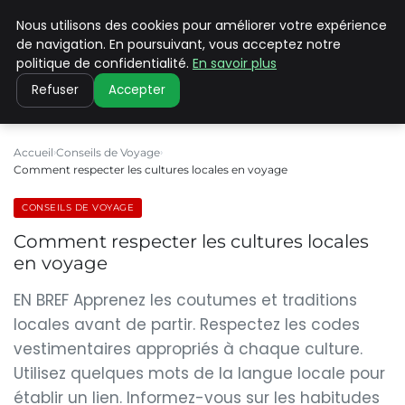
Nous utilisons des cookies pour améliorer votre expérience
PILAT PATRIMOINES
de navigation. En poursuivant, vous acceptez notre
politique de confidentialité.
En savoir plus
Refuser
Accepter
Accueil
Conseils de Voyage
Comment respecter les cultures locales en voyage
CONSEILS DE VOYAGE
Comment respecter les cultures locales
en voyage
EN BREF Apprenez les coutumes et traditions
locales avant de partir. Respectez les codes
vestimentaires appropriés à chaque culture.
Utilisez quelques mots de la langue locale pour
établir un lien. Informez-vous sur les habitudes