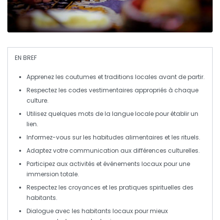
EN BREF
Apprenez les
coutumes
et
traditions locales
avant de partir.
Respectez les
codes vestimentaires
appropriés à chaque
culture.
Utilisez quelques mots de la
langue locale
pour établir un
lien.
Informez-vous sur les
habitudes alimentaires
et les rituels.
Adaptez votre
communication
aux différences culturelles.
Participez aux
activités
et événements locaux pour une
immersion totale.
Respectez les
croyances
et les pratiques spirituelles des
habitants.
Dialogue avec les
habitants locaux
pour mieux