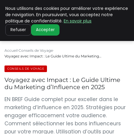
Nous utilisons des cookies pour améliorer votre expérience
PILAT PATRIMOINES
de navigation. En poursuivant, vous acceptez notre
politique de confidentialité.
En savoir plus
Refuser
Accepter
Accueil
Conseils de Voyage
Voyagez avec Impact : Le Guide Ultime du Marketing…
CONSEILS DE VOYAGE
Voyagez avec Impact : Le Guide Ultime
du Marketing d’Influence en 2025
EN BREF Guide complet pour exceller dans le
marketing d’influence en 2025. Stratégies pour
engager efficacement votre audience.
Comment sélectionner les bons influenceurs
pour votre marque. Utilisation d’outils pour